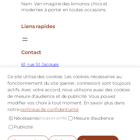
Nam. Van imagine des kimonos chics et
modernes à porter en toutes occasions.
Liens rapides
Contact
61, rue St Jacques
76200 Dieppe, France
Ce site utilise des cookies. Les cookies nécessaires au
Mar-Sam : 10h-13h30 / 15h-19h
fonctionnement du site (panier, connexion) sont toujours
actifs. Avec votre accord, nous utilisons aussi des cookies
contact@kimonista.com
de mesure d'audience et de publicité. Vous pouvez
+33 (0)2 59 16 25 09
modifier vos choix à tout moment. En savoir plus dans
notre
politique de confidentialité
.
Facebook
Instagram
TikTok
YouTube
Pinter
Nécessaires
Mesure d'audience
© 2026 Kimonista. Tous droits réservés.
(toujours actifs)
Publicité