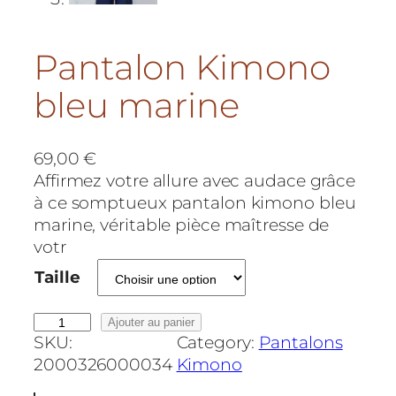
Pantalon Kimono
bleu marine
69,00
€
Affirmez votre allure avec audace grâce
à ce somptueux pantalon kimono bleu
marine, véritable pièce maîtresse de
votr
Taille
q
Ajouter au panier
SKU:
Category:
Pantalons
u
2000326000034
Kimono
a
n