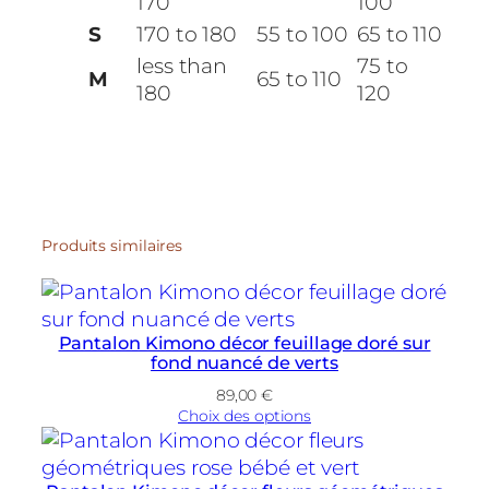
170
100
S
170 to 180
55 to 100
65 to 110
less than
75 to
M
65 to 110
180
120
Produits similaires
Pantalon Kimono décor feuillage doré sur
fond nuancé de verts
89,00
€
Choix des options