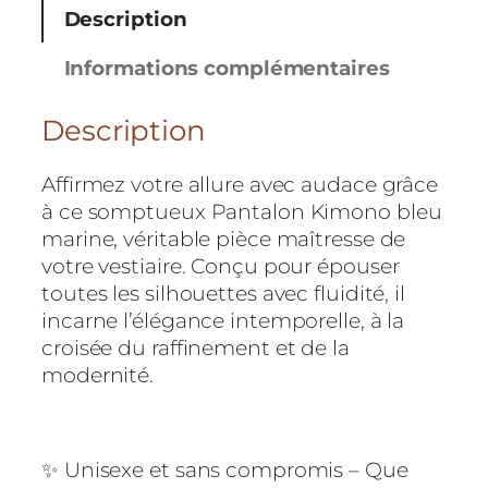
Description
t
i
Informations complémentaires
t
é
Description
d
e
P
Affirmez votre allure avec audace grâce
a
à ce somptueux Pantalon Kimono bleu
n
marine, véritable pièce maîtresse de
t
votre vestiaire. Conçu pour épouser
a
toutes les silhouettes avec fluidité, il
l
incarne l’élégance intemporelle, à la
o
croisée du raffinement et de la
n
modernité.
K
i
m
✨ Unisexe et sans compromis – Que
o