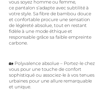
vous soyez homme ou femme,
n
ce pantalon s’adapte avec subtilité à
o
votre style. Sa fibre de bambou douce
b
et confortable procure une sensation
l
de légèreté absolue, tout en restant
e
fidèle à une mode éthique et
u
responsable grâce sa faible empreinte
m
carbone.
a
r
i
n
🏡 Polyvalence absolue – Portez-le chez
e
vous pour une touche de confort
sophistiqué ou associez-le à vos tenues
urbaines pour une allure remarquable
et unique.