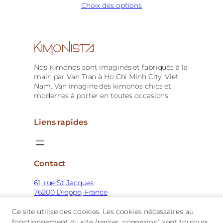
Choix des options
Nos Kimonos sont imaginés et fabriqués à la
main par Van Tran à Ho Chi Minh City, Viet
Nam. Van imagine des kimonos chics et
modernes à porter en toutes occasions.
Liens rapides
Contact
61, rue St Jacques
76200 Dieppe, France
Mar-Sam : 10h-13h30 / 15h-19h
Ce site utilise des cookies. Les cookies nécessaires au
fonctionnement du site (panier, connexion) sont toujours