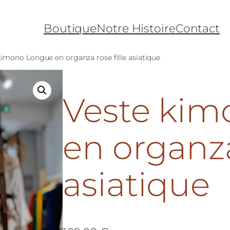
Boutique
Notre Histoire
Contact
kimono Longue en organza rose fille asiatique
Veste ki
en organza
asiatique