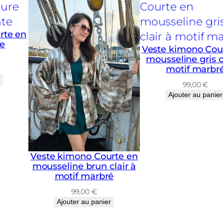
rte en
ge
Veste kimono Cou
mousseline gris c
motif marbr
99,00
€
Ajouter au panier
Veste kimono Courte en
mousseline brun clair à
motif marbré
99,00
€
Ajouter au panier