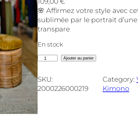
109,00
€
🌸 Affirmez votre style avec c
sublimée par le portrait d’un
transpare
En stock
q
Ajouter au panier
u
a
SKU:
Category:
n
2000226000219
Kimono
t
i
t
é
d