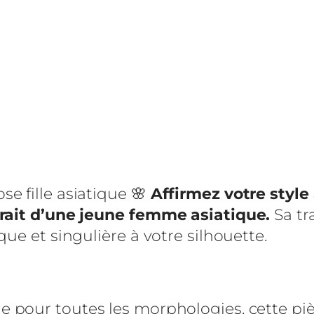
e
V
e
s
t
e
k
i
m
e fille asiatique 🌸
Affirmez votre style
o
trait d’une jeune femme asiatique.
Sa tr
n
ue et singulière à votre silhouette.
o
L
o
n
 pour toutes les morphologies, cette piè