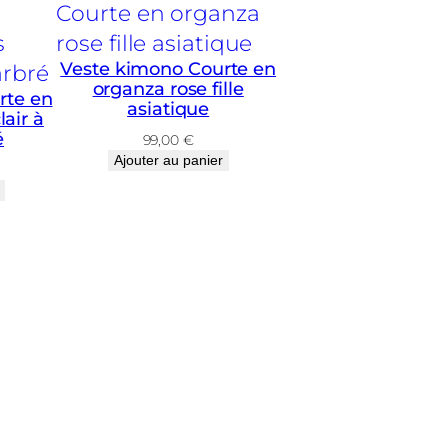
Veste kimono Courte en
organza rose fille
rte en
asiatique
lair à
é
99,00
€
Ajouter au panier