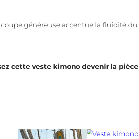
e
f
i
 coupe généreuse accentue la fluidité du
l
l
e
a
ssez cette veste kimono devenir la pièce
s
i
a
t
i
q
u
e