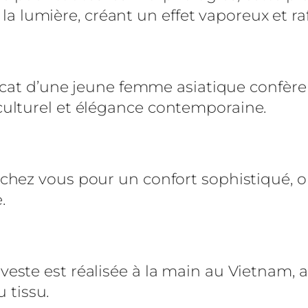
g
 la lumière, créant un effet vaporeux et raf
u
e
e
licat d’une jeune femme asiatique confère
n
ulturel et élégance contemporaine.
o
r
g
a
 chez vous pour un confort sophistiqué, o
n
.
z
a
r
este est réalisée à la main au Vietnam, 
o
u tissu.
s