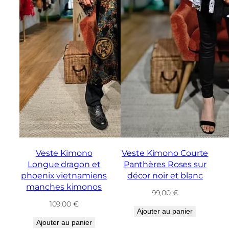
Veste Kimono
Veste Kimono Courte
Longue dragon et
Panthères Roses sur
phoenix vietnamiens
décor noir et blanc
manches kimonos
99,00
€
109,00
€
Ajouter au panier
Ajouter au panier