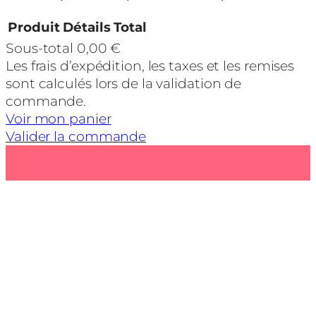
Produit
Détails
Total
Sous-total
0,00 €
Produits
Les frais d’expédition, les taxes et les remises
dans
sont calculés lors de la validation de
le
commande.
Voir mon panier
panier
Valider la commande