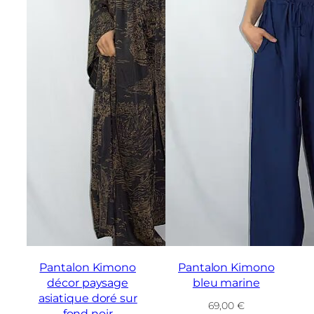
Pantalon Kimono
Pantalon Kimono
décor paysage
bleu marine
asiatique doré sur
69,00
€
fond noir